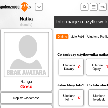
Natka
Informacje o użytkowni
(Natalia)
O Mnie
Moje Fotki
Ulubione Profil
Co śmieszy użytkownika natk
Ulubione
Ulubione
0
0
Kawały
Opisy
Ranga
Jakie filmy lubi?
Co lubi słu
Gość
Ulubione
Ulubione
0
Napisz wiadomość
Filmy
Teledyski