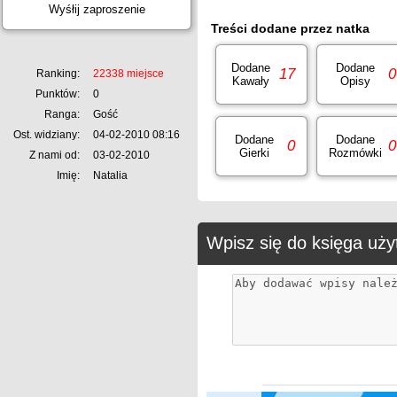
Wyśłij zaproszenie
Treści dodane przez natka
Dodane
Dodane
17
0
Ranking:
22338 miejsce
Kawały
Opisy
Punktów:
0
Ranga:
Gość
Ost. widziany:
04-02-2010 08:16
Dodane
Dodane
0
0
Gierki
Rozmówki
Z nami od:
03-02-2010
Imię:
Natalia
Wpisz się do księga uż