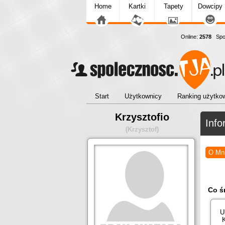
Home
Kartki
Tapety
Dowcipy
Online:
2578
Społ
Start
Użytkownicy
Ranking użytko
Krzysztofio
Info
(Krzysztof)
O Mn
Co ś
U