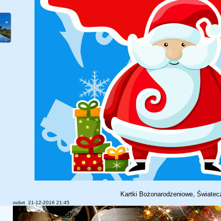
Kartki Bożonarodzeniowe, Światec
osdset
21-12-2016 21:45