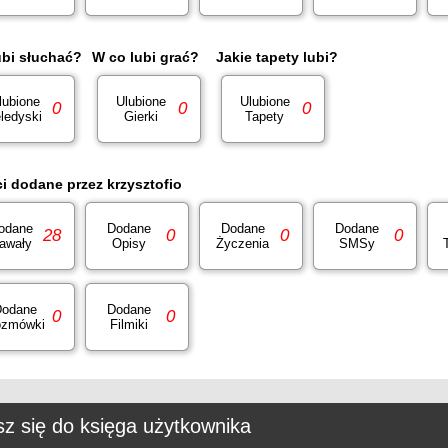
ubi słuchać?
W co lubi grać?
Jakie tapety lubi?
lubione
Ulubione
Ulubione
0
0
0
ledyski
Gierki
Tapety
ci dodane przez krzysztofio
odane
Dodane
Dodane
Dodane
28
0
0
0
awały
Opisy
Życzenia
SMSy
odane
Dodane
0
0
zmówki
Filmiki
z się do księga użytkownika