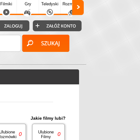
Filmiki
Gry
Teledyski
Rozmówki
Społecz.
Puzzle
Fo
Jakie filmy lubi?
Ulubione
Ulubione
0
0
ozmówki
Filmy