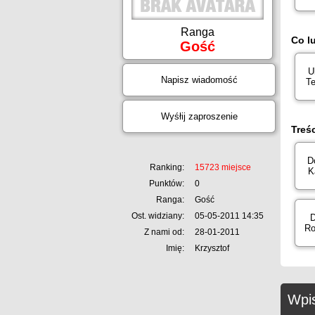
Ranga
Co l
Gość
U
Napisz wiadomość
Te
Wyśłij zaproszenie
Treś
D
Ranking:
15723 miejsce
K
Punktów:
0
Ranga:
Gość
Ost. widziany:
05-05-2011 14:35
D
Ro
Z nami od:
28-01-2011
Imię:
Krzysztof
Wpis