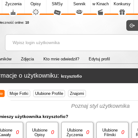
Życzenia
Opisy
SMSy
Sennik
w Kinach
Konkursy
eczność online:
10
wników
Zdjęcia
Kto mnie odwiedził?
Edytuj profil
rmacje o użytkowniku:
krzysztofio
ie
Moje Fotki
Ulubione Profile
Znajomi
Poznaj styl użytkownika
mieszy użytkownika krzysztofio?
lubione
Ulubione
Ulubione
Ulubione
0
0
0
0
Kawały
Opisy
Życzenia
Filmiki
R