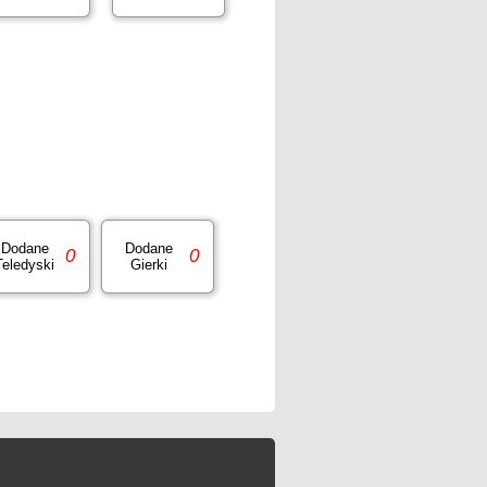
Dodane
Dodane
0
0
Teledyski
Gierki