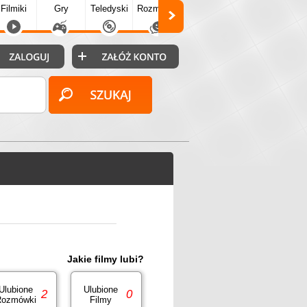
Filmiki
Gry
Teledyski
Rozmówki
Społecz.
Puzzle
Fo
Jakie filmy lubi?
Ulubione
Ulubione
2
0
ozmówki
Filmy