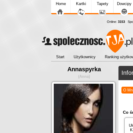
Home
Kartki
Tapety
Dowcipy
Online:
3153
Społ
Start
Użytkownicy
Ranking użytko
Annaspyrka
Info
(Anna)
O Mn
Co ś
Ul
K