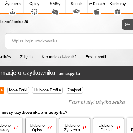
Życzenia
Opisy
SMSy
Sennik
w Kinach
Konkursy
eczność online:
26
wników
Zdjęcia
Kto mnie odwiedził?
Edytuj profil
rmacje o użytkowniku:
annaspyrka
ie
Moje Fotki
Ulubione Profile
Znajomi
Poznaj styl użytkownika
mieszy użytkownika annaspyrka?
ubione
Ulubione
Ulubione
Ulubione
11
37
0
0
awały
Opisy
Życzenia
Filmiki
R