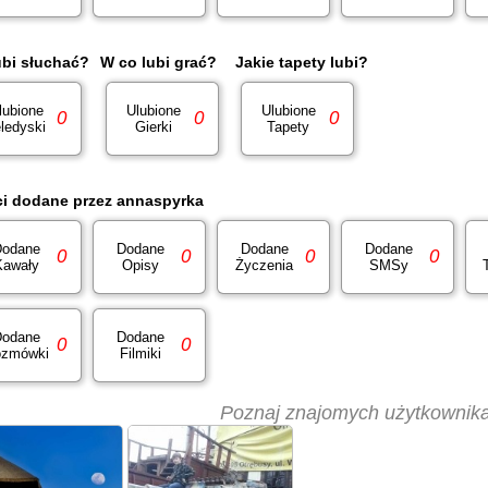
ubi słuchać?
W co lubi grać?
Jakie tapety lubi?
lubione
Ulubione
Ulubione
0
0
0
ledyski
Gierki
Tapety
ci dodane przez annaspyrka
odane
Dodane
Dodane
Dodane
0
0
0
0
Kawały
Opisy
Życzenia
SMSy
odane
Dodane
0
0
zmówki
Filmiki
Poznaj znajomych użytkownik