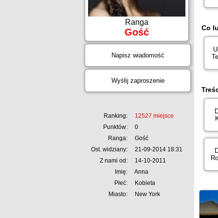
Ranga
Co l
Gość
U
Napisz wiadomość
Te
Wyśłij zaproszenie
Treś
D
Ranking:
12527 miejsce
Punktów:
0
Ranga:
Gość
Ost. widziany:
21-09-2014 18:31
D
Ro
Z nami od:
14-10-2011
Imię:
Anna
Płeć:
Kobieta
Miasto:
New York