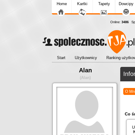
Home
Kartki
Tapety
Dowcipy
Online:
3486
Spo
Start
Użytkownicy
Ranking użytko
Alan
Info
(Alan)
O Mn
Co ś
U