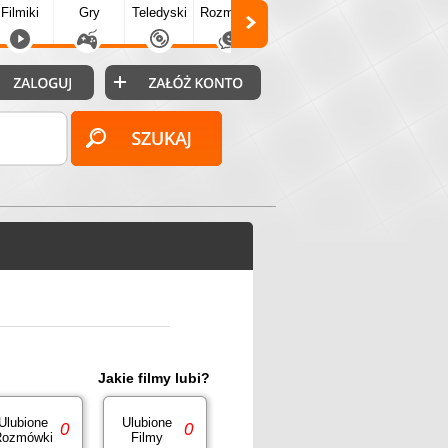
Filmiki
Gry
Teledyski
Rozmówki
Społecz.
Puzzle
Fo
Jakie filmy lubi?
Ulubione
Ulubione
0
0
ozmówki
Filmy