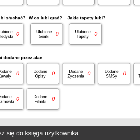
ubi słuchać?
W co lubi grać?
Jakie tapety lubi?
lubione
Ulubione
Ulubione
0
0
0
ledyski
Gierki
Tapety
ci dodane przez alan
odane
Dodane
Dodane
Dodane
0
0
0
0
Kawały
Opisy
Życzenia
SMSy
odane
Dodane
0
0
zmówki
Filmiki
z się do księga użytkownika