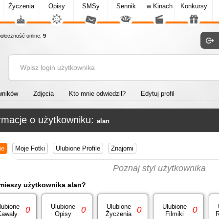
Życzenia
Opisy
SMSy
Sennik
w Kinach
Konkursy
łeczność online:
9
wników
Zdjęcia
Kto mnie odwiedził?
Edytuj profil
rmacje o użytkowniku:
alan
ie
Moje Fotki
Ulubione Profile
Znajomi
Poznaj styl użytkownika
mieszy użytkownika alan?
lubione
Ulubione
Ulubione
Ulubione
0
0
0
0
Kawały
Opisy
Życzenia
Filmiki
R