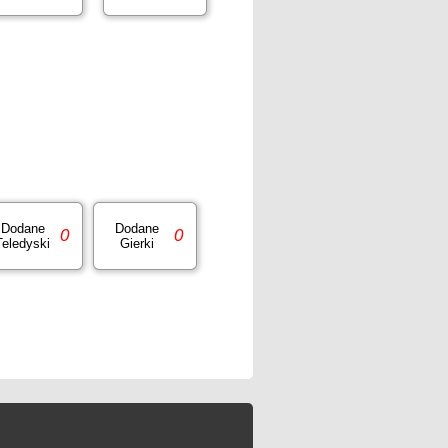
Dodane
Dodane
0
0
Teledyski
Gierki