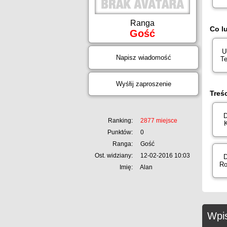
Ranga
Co l
Gość
U
Napisz wiadomość
Te
Wyśłij zaproszenie
Treś
D
Ranking:
2877 miejsce
Punktów:
0
Ranga:
Gość
Ost. widziany:
12-02-2016 10:03
D
Ro
Imię:
Alan
Wpis